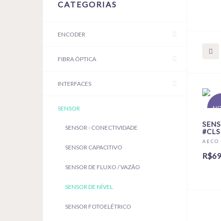
CATEGORIAS
ENCODER
FIBRA ÓPTICA
INTERFACES
N
SENSOR
SENS
SENSOR - CONECTIVIDADE
#CLS
AECO
SENSOR CAPACITIVO
R$69
SENSOR DE FLUXO / VAZÃO
SENSOR DE NÍVEL
SENSOR FOTOELÉTRICO