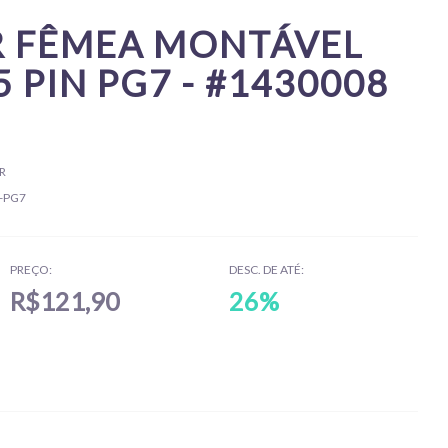
 FÊMEA MONTÁVEL
 PIN PG7 - #1430008
R
5-PG7
PREÇO:
DESC. DE ATÉ:
R$121,90
26%