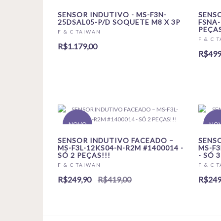
SENSOR INDUTIVO - MS-F3N-
SENSO
25DSAL05-P/D SOQUETE M8 X 3P
FSNA-
PEÇAS
F & C TAIWAN
F & C 
R$1.179,00
R$499
NOVO
NO
SENSOR INDUTIVO FACEADO –
SENS
MS-F3L-12KS04-N-R2M #1400014 -
MS-F3
SÓ 2 PEÇAS!!!
- SÓ 
F & C TAIWAN
F & C 
R$249,90
R$419,00
R$249