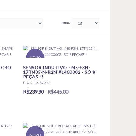
EXIBIR:
NOVO
ICRO
SENSOR INDUTIVO - MS-F3N-
17TN05-N-R2M #1400002 - SÓ 8
PEÇAS!!!
F & C TAIWAN
R$239,90
R$445,00
NOVO