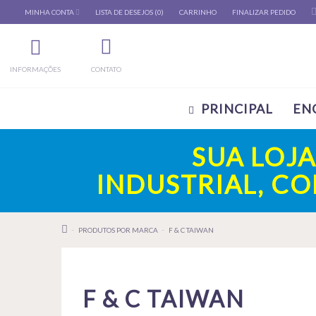
MINHA CONTA
LISTA DE DESEJOS (0)
CARRINHO
FINALIZAR PEDIDO
INFORMAÇÕES
CONTATO
PRINCIPAL
EN
SUA LOJ
INDUSTRIAL, C
PRODUTOS POR MARCA
F & C TAIWAN
F & C TAIWAN