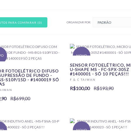
ORGANIZAR POR:
TOS PARA COMPARAR (0)
VO
NOVO
SENSOR FOTOELÉTRICO, M
U-SHAPE MS - FC-SPX-305Z
OR FOTOELÉTRICO DIFUSO
#1400001 - SÓ 10 PEÇAS!!!
SUPRESSÃO DE FUNDO -
S-S10P/15D - #1400019 SÓ
F & C TAIWAN
AS
R$100,00
R$193,90
TAIWAN
,90
R$699,00
VO
NOVO