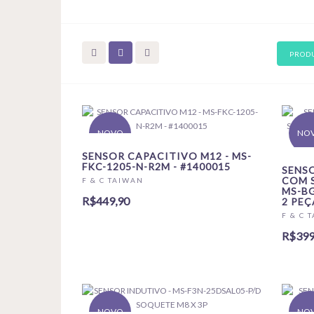
PRODU
NOVO
NO
SENSOR CAPACITIVO M12 - MS-
FKC-1205-N-R2M - #1400015
SENS
COM 
F & C TAIWAN
MS-BG
R$449,90
2 PEÇ
F & C 
R$399
NOVO
NO