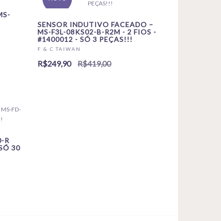
MS-
SENSOR INDUTIVO FACEADO –
MS-F3L-08KS02-B-R2M - 2 FIOS -
#1400012 - SÓ 3 PEÇAS!!!
F & C TAIWAN
R$249,90
R$419,00
-R
 SÓ 30