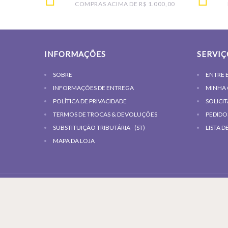
COMPRAS ACIMA DE R$ 1.000,00
INFORMAÇÕES
SERVIÇ
SOBRE
ENTRE 
INFORMAÇÕES DE ENTREGA
MINHA
POLÍTICA DE PRIVACIDADE
SOLICI
TERMOS DE TROCAS & DEVOLUÇÕES
PEDIDO
SUBSTITUIÇÃO TRIBUTÁRIA - (ST)
LISTA D
MAPA DA LOJA
COPYRIGHT © | TODOS OS DIREITOS
RESERVADOS