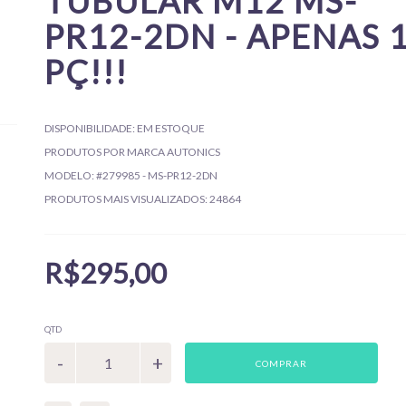
TUBULAR M12 MS-
PR12-2DN - APENAS 
PÇ!!!
DISPONIBILIDADE:
EM ESTOQUE
PRODUTOS POR MARCA
AUTONICS
MODELO:
#279985 - MS-PR12-2DN
PRODUTOS MAIS VISUALIZADOS:
24864
R$295,00
QTD
COMPRAR