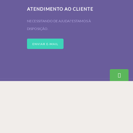
ATENDIMENTO AO CLIENTE
NECESSITANDO DE AJUDA? ESTAMOS À
DISPOSIÇÃO.
ENVIAR E-MAIL
84/0001-26 EMAIL VENDAS@LOJAMEGASENSOR.COM.BR PROCON-151