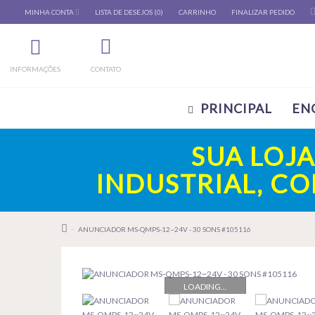
MINHA CONTA
LISTA DE DESEJOS (0)
CARRINHO
FINALIZAR PEDIDO
INFORMAÇÕES
CONTATO
PRINCIPAL
EN
SUA LOJ
INDUSTRIAL, C
ANUNCIADOR MS-QMPS-12~24V - 30 SONS #105116
LOADING...