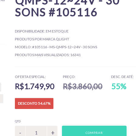
QMPS-12~24V - 30
SONS #105116
DISPONIBILIDADE:
EM ESTOQUE
PRODUTOS POR MARCA
QLIGHT
MODELO:
#105116 - MS-QMPS-12~24V - 30 SONS
PRODUTOS MAIS VISUALIZADOS:
16341
OFERTA ESPECIAL:
PREÇO:
DESC. DE ATÉ:
R$1.749,90
R$3.860,00
55%
DESCONTO 54.67%
QTD
COMPRAR