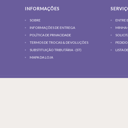
INFORMAÇÕES
SERVIÇ
SOBRE
ENTRE 
INFORMAÇÕES DE ENTREGA
MINHA
POLÍTICA DE PRIVACIDADE
SOLICI
TERMOS DE TROCAS & DEVOLUÇÕES
PEDIDO
SUBSTITUIÇÃO TRIBUTÁRIA - (ST)
LISTA D
MAPA DA LOJA
COPYRIGHT © | TODOS OS DIREITOS
RESERVADOS
ENDEREÇO: AV. CAETANO GORNATI, 1271 - TORRE 03 - 71 - BAI