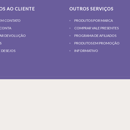
OS AO CLIENTE
OUTROS SERVIÇOS
EM CONTATO
PRODUTOS POR MARCA
 CONTA
COMPRAR VALE PRESENTES
TAR DEVOLUÇÃO
PROGRAMA DE AFILIADOS
S
PRODUTOS EM PROMOÇÃO
E DESEJOS
INFORMATIVO
RRO ENGORDADOURO - CEP 13214-661 - JUNDIAÍ - SP - BRASIL, CNPJ 07.305.4