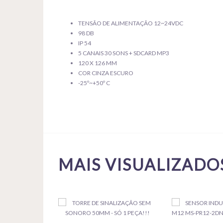
TENSÃO DE ALIMENTAÇÃO 12~24VDC
98 DB
IP 54
5 CANAIS 30 SONS + SDCARD MP3
120 X 126 MM
COR CINZA ESCURO
-25º~+50º C
MAIS VISUALIZADO