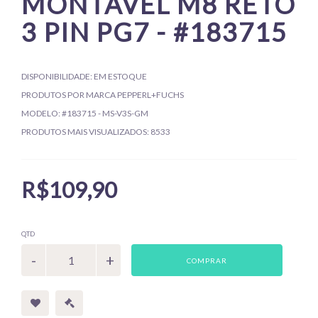
MONTÁVEL M8 RETO
3 PIN PG7 - #183715
DISPONIBILIDADE:
EM ESTOQUE
PRODUTOS POR MARCA
PEPPERL+FUCHS
MODELO:
#183715 - MS-V3S-GM
PRODUTOS MAIS VISUALIZADOS:
8533
R$109,90
QTD
COMPRAR