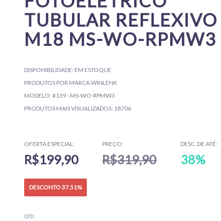
FOTOELÉTRICO
TUBULAR REFLEXIVO
M18 MS-WO-RPMW3
DISPONIBILIDADE:
EM ESTOQUE
PRODUTOS POR MARCA
WINLENK
MODELO:
#139 - MS-WO-RPMW3
PRODUTOS MAIS VISUALIZADOS:
18706
OFERTA ESPECIAL:
PREÇO:
DESC. DE ATÉ:
R$199,90
R$319,90
38%
DESCONTO 37.51%
QTD