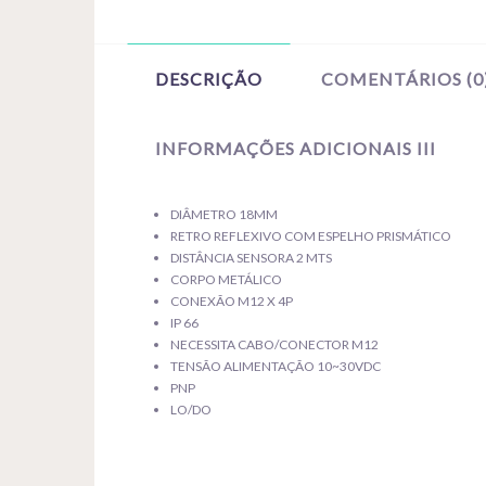
DESCRIÇÃO
COMENTÁRIOS (0
INFORMAÇÕES ADICIONAIS III
DIÂMETRO 18MM
RETRO REFLEXIVO COM ESPELHO PRISMÁTICO
DISTÂNCIA SENSORA 2 MTS
CORPO METÁLICO
CONEXÃO M12 X 4P
IP 66
NECESSITA CABO/CONECTOR M12
TENSÃO ALIMENTAÇÃO 10~30VDC
PNP
LO/DO